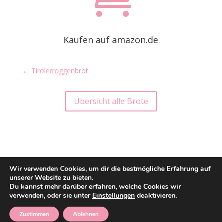
Kaufen auf amazon.de
←
Tirolerroggenbrot
Übersicht alle Brote
Wir verwenden Cookies, um dir die bestmögliche Erfahrung auf
unserer Website zu bieten.
Du kannst mehr darüber erfahren, welche Cookies wir
Bäckerei Konditorei Sailer GmbH Stuttgart /
verwenden, oder sie unter
Einstellungen
deaktivieren.
Impressum
Zustimmen
Ablehnen
/
Datenschutzerklärung