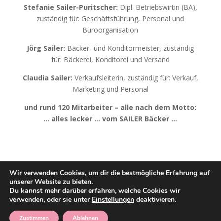
Stefanie Sailer-Puritscher:
Dipl. Betriebswirtin (BA),
zuständig für: Geschäftsführung, Personal und
Büroorganisation
Jörg Sailer:
Bäcker- und Konditormeister, zuständig
für: Bäckerei, Konditorei und Versand
Claudia Sailer:
Verkaufsleiterin, zuständig für: Verkauf,
Marketing und Personal
und rund 120 Mitarbeiter – alle nach dem Motto:
… alles lecker … vom SAILER Bäcker …
Wir verwenden Cookies, um dir die bestmögliche Erfahrung auf
unserer Website zu bieten.
Du kannst mehr darüber erfahren, welche Cookies wir
Bäckerei Konditorei Sailer GmbH Stuttgart /
verwenden, oder sie unter
Einstellungen
deaktivieren.
Impressum
Zustimmen
Ablehnen
/
Datenschutzerklärung