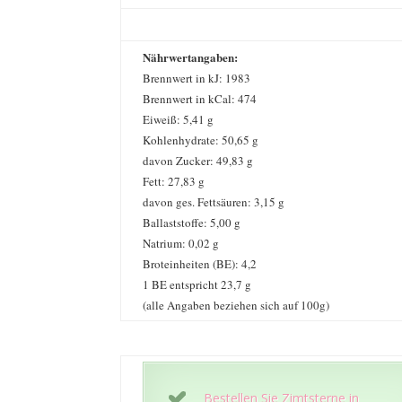
Nährwertangaben:
Brennwert in kJ: 1983
Brennwert in kCal: 474
Eiweiß: 5,41 g
Kohlenhydrate: 50,65 g
davon Zucker: 49,83 g
Fett: 27,83 g
davon ges. Fettsäuren: 3,15 g
Ballaststoffe: 5,00 g
Natrium: 0,02 g
Broteinheiten (BE): 4,2
1 BE entspricht 23,7 g
(alle Angaben beziehen sich auf 100g)
Bestellen Sie Zimtsterne in